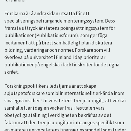
Forskarna är å andra sidan utsatta för ett
specialiseringsbefrämjande meriteringssystem. Dess
främsta uttryck är statens poängsättningssystem för
publikationer (Publikationsforum), som ger föga
incitament att på brett samhälleligt plan diskutera
bildning, värderingar och normer. Forskare som vill
överleva på universitet i Finland i dag prioriterar
publikationer på engelska i facktidskrifter för det egna
skrået.
Forskningspolitikens ledstjärna är att skapa
spjutspetsforskare som blir internationellt erkända inom
sina egna nischer. Universitetens tredje uppgift, att verka i
samhället, är i dag en vacker fras i festtalen vars
obetydliga ställning i verkligheten bekräftas av det
faktum att den tredje uppgiften inte anges specifikt som
en mätare i universitetens finansieringsmodell som träder