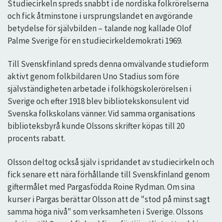
Studiecirkeln spreds snabbt i de nordiska folkrörelserna
och fick åtminstone i ursprungslandet en avgörande
betydelse för självbilden – talande nog kallade Olof
Palme Sverige för en studiecirkeldemokrati 1969.
Till Svenskfinland spreds denna omvälvande studieform
aktivt genom folkbildaren Uno Stadius som före
självständigheten arbetade i folkhögskolerörelsen i
Sverige och efter 1918 blev bibliotekskonsulent vid
Svenska folkskolans vänner. Vid samma organisations
biblioteksbyrå kunde Olssons skrifter köpas till 20
procents rabatt.
Olsson deltog också själv i spridandet av studiecirkeln och
fick senare ett nära förhållande till Svenskfinland genom
giftermålet med Pargasfödda Roine Rydman. Om sina
kurser i Pargas berättar Olsson att de "stod på minst sagt
samma höga nivå" som verksamheten i Sverige. Olssons