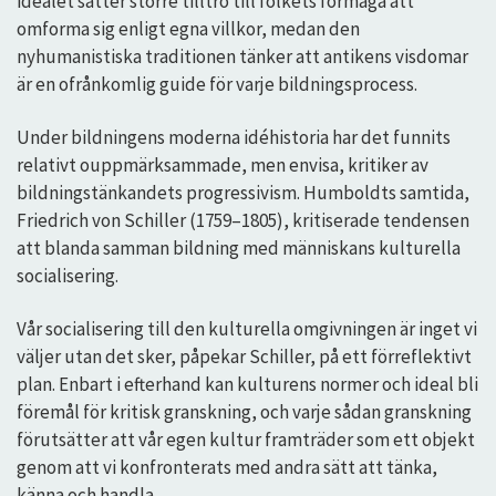
idealet sätter större tilltro till folkets förmåga att
omforma sig enligt egna villkor, medan den
nyhumanistiska traditionen tänker att antikens visdomar
är en ofrånkomlig guide för varje bildningsprocess.
Under bildningens moderna idéhistoria har det funnits
relativt ouppmärksammade, men envisa, kritiker av
bildningstänkandets progressivism. Humboldts samtida,
Friedrich von Schiller (1759–1805), kritiserade tendensen
att blanda samman bildning med människans kulturella
socialisering.
Vår socialisering till den kulturella omgivningen är inget vi
väljer utan det sker, påpekar Schiller, på ett förreflektivt
plan. Enbart i efterhand kan kulturens normer och ideal bli
föremål för kritisk granskning, och varje sådan granskning
förutsätter att vår egen kultur framträder som ett objekt
genom att vi konfronterats med andra sätt att tänka,
känna och handla.