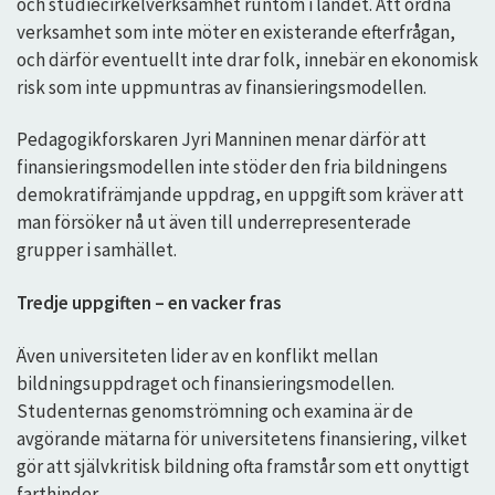
och studiecirkelverksamhet runtom i landet. Att ordna
verksamhet som inte möter en existerande efterfrågan,
och därför eventuellt inte drar folk, innebär en ekonomisk
risk som inte uppmuntras av finansieringsmodellen.
Pedagogikforskaren Jyri Manninen menar därför att
finansieringsmodellen inte stöder den fria bildningens
demokratifrämjande uppdrag, en uppgift som kräver att
man försöker nå ut även till underrepresenterade
grupper i samhället.
Tredje uppgiften – en vacker fras
Även universiteten lider av en konflikt mellan
bildningsuppdraget och finansieringsmodellen.
Studenternas genomströmning och examina är de
avgörande mätarna för universitetens finansiering, vilket
gör att självkritisk bildning ofta framstår som ett onyttigt
farthinder.