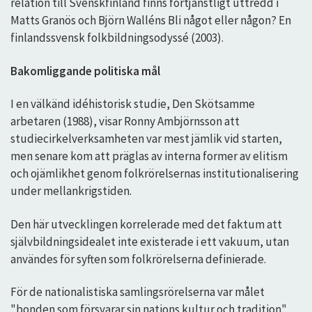
relation till Svenskfinland finns förtjänstligt uttredd i
Matts Granös och Björn Walléns Bli något eller någon? En
finlandssvensk folkbildningsodyssé (2003).
Bakomliggande politiska mål
I en välkänd idéhistorisk studie, Den Skötsamme
arbetaren (1988), visar Ronny Ambjörnsson att
studiecirkelverksamheten var mest jämlik vid starten,
men senare kom att präglas av interna former av elitism
och ojämlikhet genom folkrörelsernas institutionalisering
under mellankrigstiden.
Den här utvecklingen korrelerade med det faktum att
självbildningsidealet inte existerade i ett vakuum, utan
användes för syften som folkrörelserna definierade.
För de nationalistiska samlingsrörelserna var målet
"bonden som försvarar sin nations kultur och tradition",