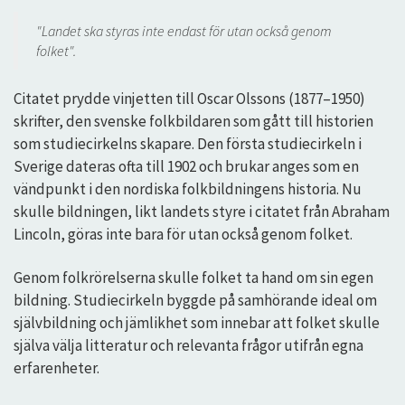
"Landet ska styras inte endast för utan också genom
folket".
Citatet prydde vinjetten till Oscar Olssons (1877–1950)
skrifter, den svenske folkbildaren som gått till historien
som studiecirkelns skapare. Den första studiecirkeln i
Sverige dateras ofta till 1902 och brukar anges som en
vändpunkt i den nordiska folkbildningens historia. Nu
skulle bildningen, likt landets styre i citatet från Abraham
Lincoln, göras inte bara för utan också genom folket.
Genom folkrörelserna skulle folket ta hand om sin egen
bildning. Studiecirkeln byggde på samhörande ideal om
självbildning och jämlikhet som innebar att folket skulle
själva välja litteratur och relevanta frågor utifrån egna
erfarenheter.