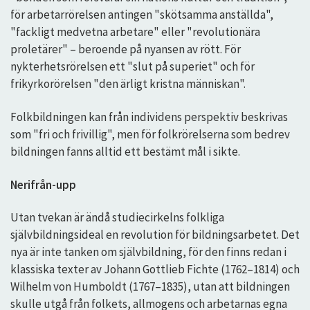
för arbetarrörelsen antingen "skötsamma anställda",
"fackligt medvetna arbetare" eller "revolutionära
proletärer" – beroende på nyansen av rött. För
nykterhetsrörelsen ett "slut på superiet" och för
frikyrkorörelsen "den ärligt kristna människan".
Folkbildningen kan från individens perspektiv beskrivas
som "fri och frivillig", men för folkrörelserna som bedrev
bildningen fanns alltid ett bestämt mål i sikte.
Nerifrån-upp
Utan tvekan är ändå studiecirkelns folkliga
självbildningsideal en revolution för bildningsarbetet. Det
nya är inte tanken om självbildning, för den finns redan i
klassiska texter av Johann Gottlieb Fichte (1762–1814) och
Wilhelm von Humboldt (1767–1835), utan att bildningen
skulle utgå från folkets, allmogens och arbetarnas egna